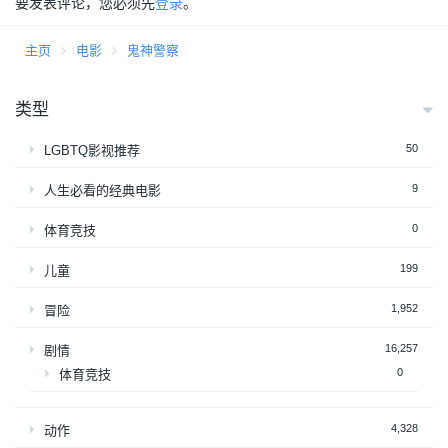
要发表评论，您必须先
登录
。
主页
电影
鬼神警察
类型
50
LGBTQ影视推荐
9
人生必看的经典电影
0
体育竞技
199
儿童
1,952
冒险
16,257
剧情
0
体育竞技
4,328
动作