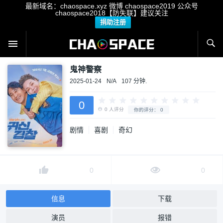
最新域名：chaospace.xyz 微博 chaospace2019 公众号
chaospace2018【防失联】建议关注
捐助注册
鬼神警察
2025-01-24
N/A
107 分钟.
0
剧情
喜剧
奇幻
0
人评分
你的评分：
0
0
0
信息
下载
演员
报错