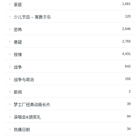
1,661
家庭
120
少儿节目 – 寓教于乐
2,646
恐怖
2,765
悬疑
4,431
惊悚
642
战争
155
战争与政治
2
新闻
39
梦工厂经典动画长片
94
演唱会&颁奖礼
34
热播日剧