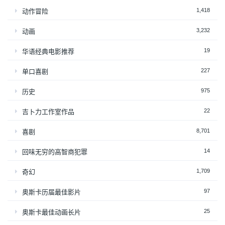
1,418
动作冒险
3,232
动画
19
华语经典电影推荐
227
单口喜剧
975
历史
22
吉卜力工作室作品
8,701
喜剧
14
回味无穷的高智商犯罪
1,709
奇幻
97
奥斯卡历届最佳影片
25
奥斯卡最佳动画长片