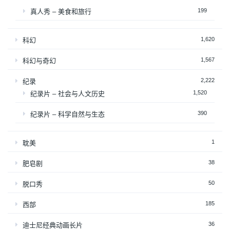
199
真人秀 – 美食和旅行
1,620
科幻
1,567
科幻与奇幻
2,222
纪录
1,520
纪录片 – 社会与人文历史
390
纪录片 – 科学自然与生态
1
耽美
38
肥皂剧
50
脱口秀
185
西部
36
迪士尼经典动画长片