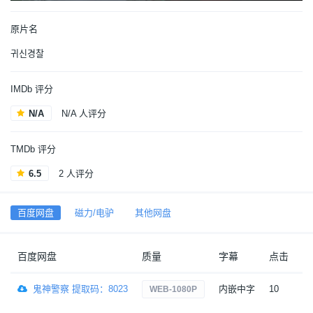
原片名
귀신경찰
IMDb 评分
N/A
N/A 人评分
TMDb 评分
6.5
2 人评分
百度网盘
磁力/电驴
其他网盘
百度网盘
质量
字幕
点击
日
鬼神警察 提取码：8023
内嵌中字
10
1
WEB-1080P