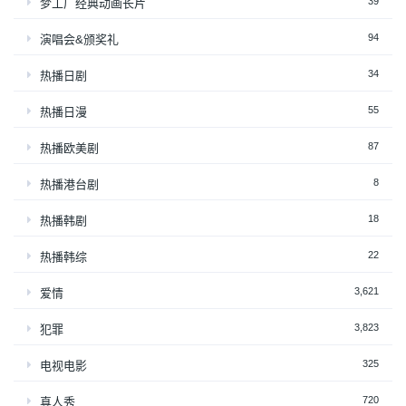
39
梦工厂经典动画长片
94
演唱会&颁奖礼
34
热播日剧
55
热播日漫
87
热播欧美剧
8
热播港台剧
18
热播韩剧
22
热播韩综
3,621
爱情
3,823
犯罪
325
电视电影
720
真人秀