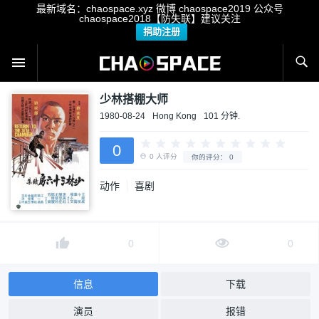
最新域名：chaospace.xyz 微博 chaospace2019 公众号
chaospace2018【防失联】建议关注
捐助注册
少林搭棚大师
1980-08-24
Hong Kong
101 分钟.
0
动作
喜剧
0
人评分
你的评分：
0
0
0
信息
下载
演员
报错