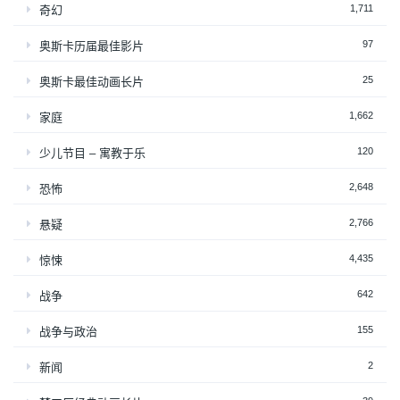
1,711
奇幻
97
奥斯卡历届最佳影片
25
奥斯卡最佳动画长片
1,662
家庭
120
少儿节目 – 寓教于乐
2,648
恐怖
2,766
悬疑
4,435
惊悚
642
战争
155
战争与政治
2
新闻