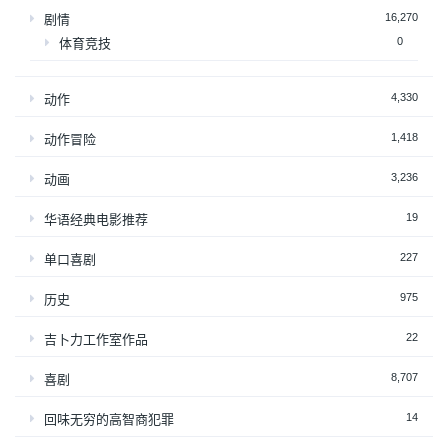
16,270
剧情
0
体育竞技
4,330
动作
1,418
动作冒险
3,236
动画
19
华语经典电影推荐
227
单口喜剧
975
历史
22
吉卜力工作室作品
8,707
喜剧
14
回味无穷的高智商犯罪