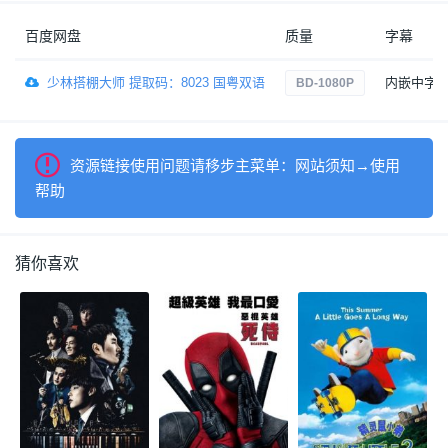
百度网盘
质量
字幕
少林搭棚大师 提取码：8023 国粤双语
内嵌中字
BD-1080P
资源链接使用问题请移步主菜单：网站须知→使用
帮助
猜你喜欢