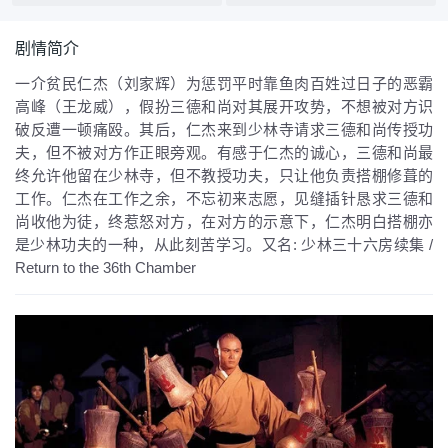
剧情简介
一介贫民仁杰（刘家辉）为惩罚平时靠鱼肉百姓过日子的恶霸
高峰（王龙威），假扮三德和尚对其展开攻势，不想被对方识
破反遭一顿痛殴。其后，仁杰来到少林寺请求三德和尚传授功
夫，但不被对方作正眼旁观。有感于仁杰的诚心，三德和尚最
终允许他留在少林寺，但不教授功夫，只让他负责搭棚修葺的
工作。仁杰在工作之余，不忘初来志愿，见缝插针恳求三德和
尚收他为徒，终惹怒对方，在对方的示意下，仁杰明白搭棚亦
是少林功夫的一种，从此刻苦学习。
又名:
少林三十六房续集 /
Return to the 36th Chamber