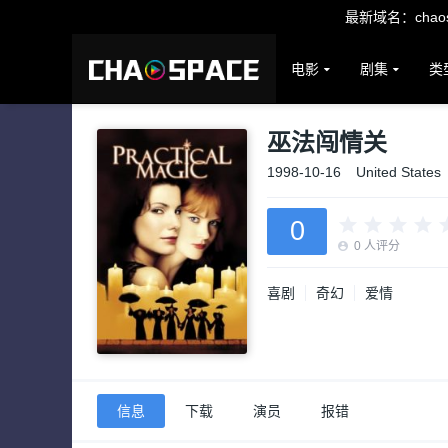
最新域名：chaosp
电影
剧集
类
巫法闯情关
1998-10-16
United States
0
0
人评分
喜剧
奇幻
爱情
信息
下载
演员
报错