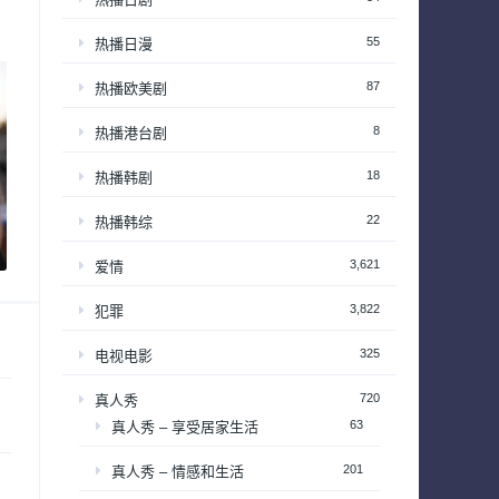
55
热播日漫
87
热播欧美剧
8
热播港台剧
18
热播韩剧
22
热播韩综
3,621
爱情
3,822
犯罪
325
电视电影
720
真人秀
63
真人秀 – 享受居家生活
201
真人秀 – 情感和生活