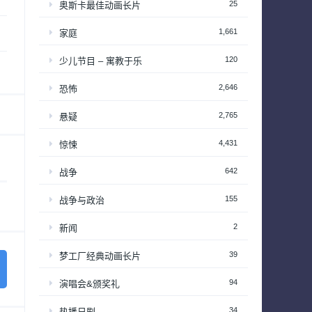
25
奥斯卡最佳动画长片
1,661
家庭
120
少儿节目 – 寓教于乐
2,646
恐怖
2,765
悬疑
4,431
惊悚
642
战争
155
战争与政治
2
新闻
39
梦工厂经典动画长片
94
演唱会&颁奖礼
34
热播日剧