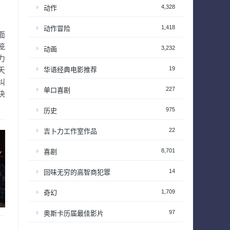
4,328
动作
1,418
动作冒险
面
笼
3,232
动画
力
19
华语经典电影推荐
天
纠
227
单口喜剧
决
975
历史
22
吉卜力工作室作品
8,701
喜剧
14
回味无穷的高智商犯罪
1,709
奇幻
97
奥斯卡历届最佳影片