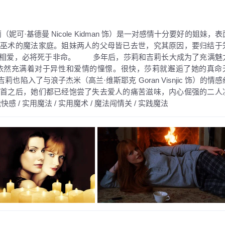
莉（妮可·基德曼 Nicole Kidman 饰）是一对感情十分要好的姐妹，表
习巫术的魔法家庭。姐妹两人的父母皆已去世，究其原因，要归结于
人相爱，必将死于非命。 多年后，莎莉和吉莉长大成为了充满魅
依然充满着对于异性和爱情的憧憬。很快，莎莉就邂逅了她的真命
入了与浪子杰米（高兰·维斯耶克 Goran Visnjic 饰）的情感
聚首之后，她们都已经饱尝了失去爱人的痛苦滋味，内心倔强的二人
感 / 实用魔法 / 实用魔术 / 魔法闯情关 / 实践魔法