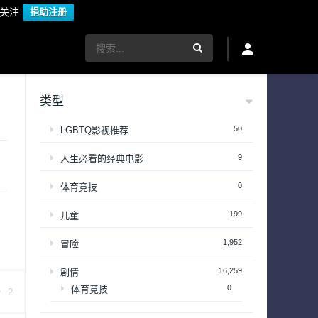
议关注
捐助注册
类型
50
LGBTQ影视推荐
9
人生必看的经典电影
0
体育竞技
199
儿童
1,952
冒险
16,259
剧情
0
体育竞技
2