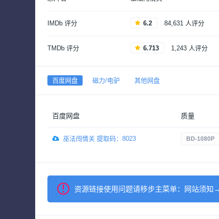
IMDb 评分
6.2
84,631 人评分
TMDb 评分
6.713
1,243 人评分
百度网盘
磁力/电驴
其他网盘
百度网盘
质量
巫法闯情关 提取码：8023
BD-1080P
资源链接使用问题请移步主菜单：网站须知