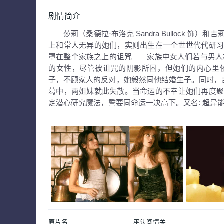
剧情简介
莎莉（桑德拉·布洛克 Sandra Bullock 饰）和吉
上和常人无异的她们，实则出生在一个世世代代研
罩在整个家族之上的诅咒——家族中女人们若与男
的女性，尽管被诅咒的阴影所困，但她们的内心里
子，不顾家人的反对，她毅然同他结婚生子。同时，吉莉也陷
葛中，两姐妹就此失散。当命运的不幸让她们再度
定潜心研究魔法，誓要同命运一决高下。
又名:
超异能快
原片名
巫法闯情关