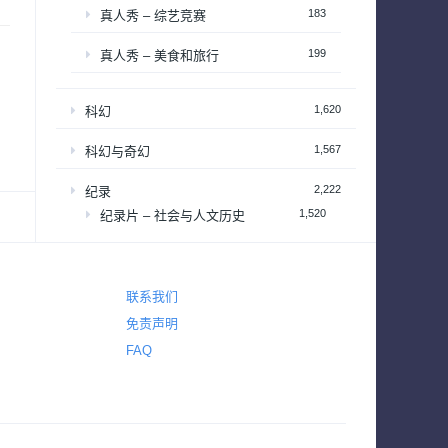
183
真人秀 – 综艺竞赛
199
真人秀 – 美食和旅行
1,620
科幻
1,567
科幻与奇幻
2,222
纪录
1,520
纪录片 – 社会与人文历史
390
纪录片 – 科学自然与生态
联系我们
1
耽美
免责声明
38
FAQ
肥皂剧
50
脱口秀
185
西部