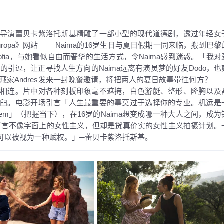
导演蕾贝卡紫洛托斯基精雕了一部小型的现代道德剧，透过年轻女
ropa》网站 Naima的16岁生日与夏日假期一同来临，搬到巴黎
ofia，与她看似自由而奢华的生活方式，令Naima感到迷惑。「我对
的引逗，让正寻找人生方向的Naima远离有演员梦的好友Dodo，也
艺术藏家Andres发来一封晚餐邀请，将把两人的夏日故事带往何方
峰相连。片中对各种刻板印象毫不遮掩，白色游艇、整形、隆胸以及
窠臼。电影开场引言「人生最重要的事莫过于选择你的专业。机运是
 diem」（把握当下），在16岁的Naima想变成哪一种大人之间，成为
言不像字面上的女性主义，但却是货真价实的女性主义拍摄计划。
可以被视为一种赋权。」─蕾贝卡紫洛托斯基。