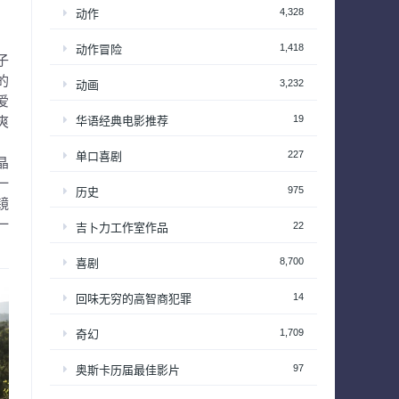
4,328
动作
1,418
动作冒险
子
的
3,232
动画
爱
19
华语经典电影推荐
爽
？
227
单口喜剧
晶
一
975
历史
镜
一
22
吉卜力工作室作品
8,700
喜剧
14
回味无穷的高智商犯罪
1,709
奇幻
97
奥斯卡历届最佳影片