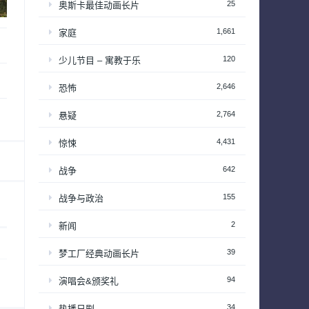
25
奥斯卡最佳动画长片
1,661
家庭
120
少儿节目 – 寓教于乐
2,646
恐怖
2,764
悬疑
4,431
惊悚
642
战争
155
战争与政治
2
新闻
39
梦工厂经典动画长片
94
演唱会&颁奖礼
34
热播日剧