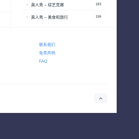
183
真人秀 – 综艺竞赛
199
真人秀 – 美食和旅行
1,620
科幻
联系我们
1,567
科幻与奇幻
免责声明
2,220
纪录
FAQ
1,520
纪录片 – 社会与人文历史
390
纪录片 – 科学自然与生态
1
耽美
38
肥皂剧
50
脱口秀
185
西部