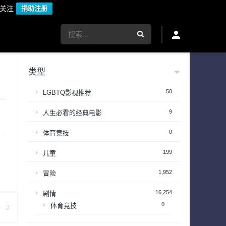
议关注
捐助注册
类型
50
LGBTQ影视推荐
9
人生必看的经典电影
0
体育竞技
199
儿童
1,952
冒险
16,254
剧情
0
体育竞技
3