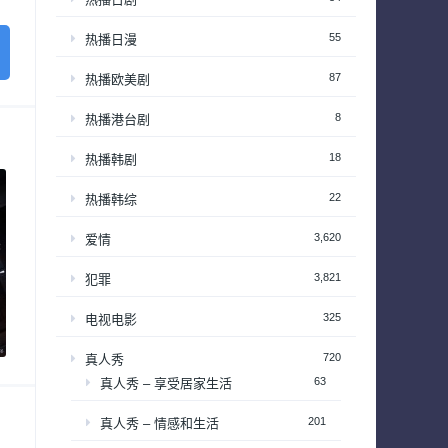
55
热播日漫
87
热播欧美剧
8
热播港台剧
18
热播韩剧
22
热播韩综
3,620
爱情
3,821
犯罪
325
电视电影
720
真人秀
63
真人秀 – 享受居家生活
201
真人秀 – 情感和生活