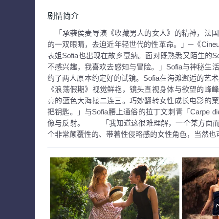
剧情简介
「承袭侯麦导演《收藏男人的女人》的精神，法国
的一双眼睛，去迫近年轻世代的性革命。」─《Cineu
表姐Sofia也出现在故乡戛纳。面对既熟悉又陌生的S
不感兴趣，我喜欢去感知与冒险。」Sofia与神秘生活
约了两人原本约定好的试镜。Sofia在海滩邂逅的
《浪荡假期》视觉鲜艳，镜头直视身体与欲望的峰
亮的蓝色大海接二连三。巧妙翻转女性成长电影的
把钥匙。」与Sofia腰上通俗的拉丁文刺青「Carpe
像与反射。 「我知道这很难理解，一个某方面而
个非常颠覆性的、带着性侵略感的女性角色，当然也