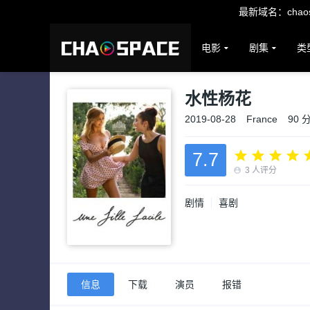
最新域名：chaosp
电影
剧集
类
水性杨花
2019-08-28
France
90 
7.7
3
人评分
剧情
喜剧
信息
下载
演员
报错