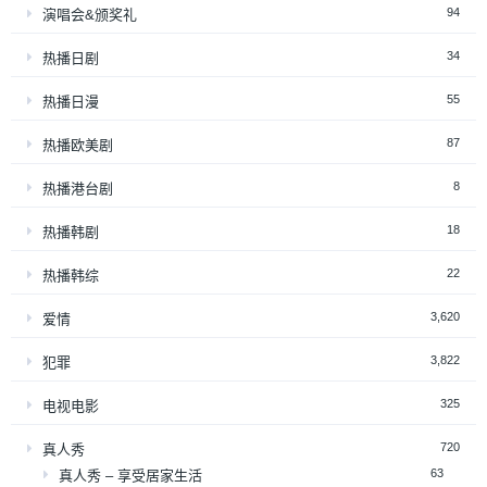
94
演唱会&颁奖礼
34
热播日剧
55
热播日漫
87
热播欧美剧
8
热播港台剧
18
热播韩剧
22
热播韩综
3,620
爱情
3,822
犯罪
325
电视电影
720
真人秀
63
真人秀 – 享受居家生活