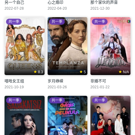
另一个自己
心之烙印
那个家伙的声音
2022-07-28
2022-04-20
2021-12-30
共一季
共一季
共一季
8.3
5
N/A
嘻哈女王组
岁月峥嵘
非婚不可
2021-10-19
2021-03-26
2021-01-22
共一季
共一季
共一季