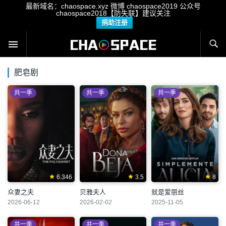
最新域名：chaospace.xyz 微博 chaospace2019 公众号
chaospace2018【防失联】建议关注
捐助注册
肥皂剧
共一季
共一季
共一季
6.346
3.5
8
众妻之夫
贝雅夫人
就是爱丽丝
2026-06-12
2026-02-02
2025-11-05
共一季
共一季
共一季