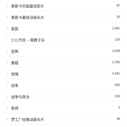
97
奥斯卡历届最佳影片
25
奥斯卡最佳动画长片
1,661
家庭
120
少儿节目 – 寓教于乐
2,646
恐怖
2,765
悬疑
4,431
惊悚
642
战争
155
战争与政治
2
新闻
39
梦工厂经典动画长片