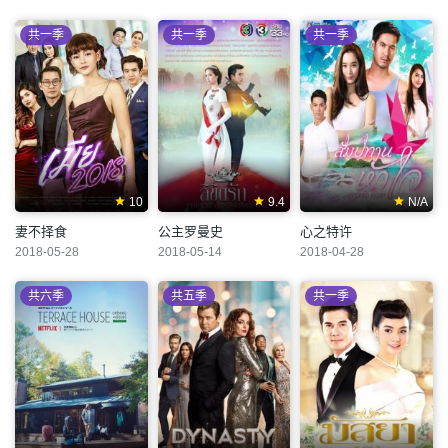
共一季
共一季
共一季
10
9.4
N/A
妻不择食
公主罗曼史
心之特许
2018-05-28
2018-05-14
2018-04-28
共六季
共五季
共一季