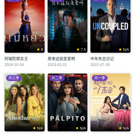
9
7.5
N/A
阿瑜陀耶女王
原来这就是爱啊
中年失恋日记
2024-10-24
2023-02-22
2022-07-29
共三季
共二季
共一季
N/A
N/A
N/A