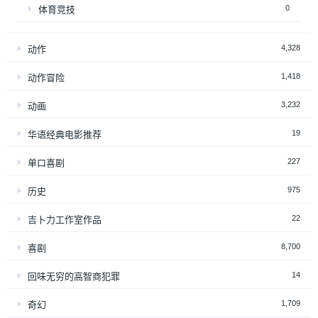
0
体育竞技
4,328
动作
1,418
动作冒险
3,232
动画
19
华语经典电影推荐
227
单口喜剧
975
历史
22
吉卜力工作室作品
8,700
喜剧
14
回味无穷的高智商犯罪
1,709
奇幻