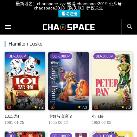
最新域名：chaospace.xyz 微博 chaospace2019 公众号
chaospace2018【防失联】建议关注
捐助注册
Hamilton Luske
BD-1080P
BD-1080P
BD-1080P
7.2
7.3
7.3
101忠狗
小姐与流浪汉
小飞侠
1961-01-25
1955-06-22
1953-02-05
BD
BD-1080P
HD-1080P