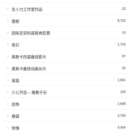
22
吉卜力工作室作品
8,702
喜剧
14
回味无穷的高智商犯罪
1,710
奇幻
97
奥斯卡历届最佳影片
25
奥斯卡最佳动画长片
1,661
家庭
120
少儿节目 – 寓教于乐
2,648
恐怖
2,765
悬疑
4,434
惊悚