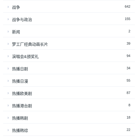
642
战争
155
战争与政治
2
新闻
39
梦工厂经典动画长片
94
演唱会&颁奖礼
34
热播日剧
55
热播日漫
87
热播欧美剧
8
热播港台剧
18
热播韩剧
22
热播韩综