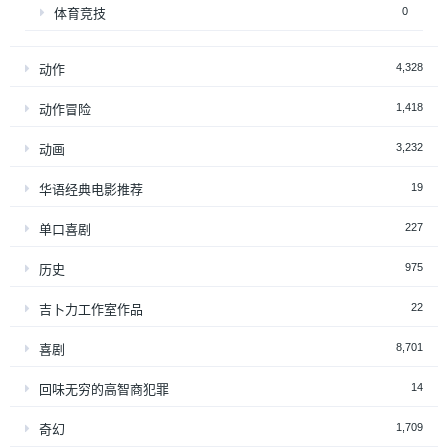
0
体育竞技
4,328
动作
1,418
动作冒险
3,232
动画
19
华语经典电影推荐
227
单口喜剧
975
历史
22
吉卜力工作室作品
8,701
喜剧
14
回味无穷的高智商犯罪
1,709
奇幻