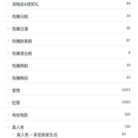
94
演唱会&颁奖礼
34
热播日剧
55
热播日漫
87
热播欧美剧
8
热播港台剧
18
热播韩剧
22
热播韩综
3,621
爱情
3,822
犯罪
325
电视电影
720
真人秀
63
真人秀 – 享受居家生活