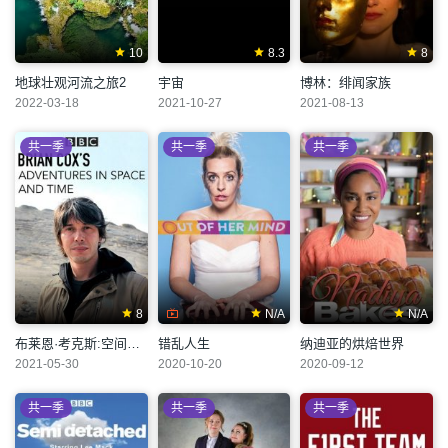
10
8.3
8
地球壮观河流之旅2
宇宙
博林：绯闻家族
2022-03-18
2021-10-27
2021-08-13
共一季
共一季
共一季
8
N/A
N/A
布莱恩·考克斯:空间与时间的冒险
错乱人生
纳迪亚的烘焙世界
2021-05-30
2020-10-20
2020-09-12
共一季
共一季
共一季