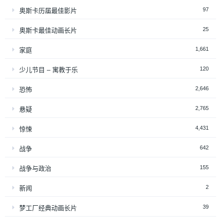
97
奥斯卡历届最佳影片
25
奥斯卡最佳动画长片
1,661
家庭
120
少儿节目 – 寓教于乐
2,646
恐怖
2,765
悬疑
4,431
惊悚
642
战争
155
战争与政治
2
新闻
39
梦工厂经典动画长片