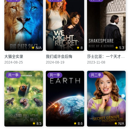
N/A
8
5.3
大猫全实录
我们或许会后悔
莎士比亚：一个天才的崛起
2024-08-25
2024-08-19
2023-11-08
共一季
共一季
共二季
8.5
8.6
N/A