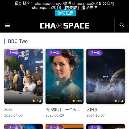
最新域名：chaospace.xyz 微博 chaospace2019 公众号
chaospace2018【防失联】建议关注
捐助注册
BBC Two
共一季
共一季
共一季
7.4
N/A
8.4
2026
简·奥斯汀：一个天才的崛起
太阳系
2026-04-08
2025-05-26
2024-10-07
共一季
共一季
共一季