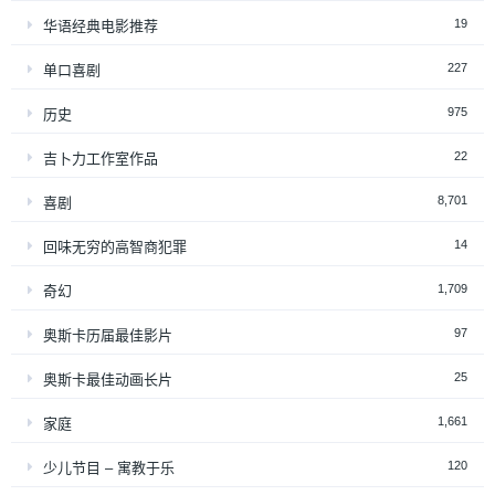
19
华语经典电影推荐
227
单口喜剧
975
历史
22
吉卜力工作室作品
8,701
喜剧
14
回味无穷的高智商犯罪
1,709
奇幻
97
奥斯卡历届最佳影片
25
奥斯卡最佳动画长片
1,661
家庭
120
少儿节目 – 寓教于乐