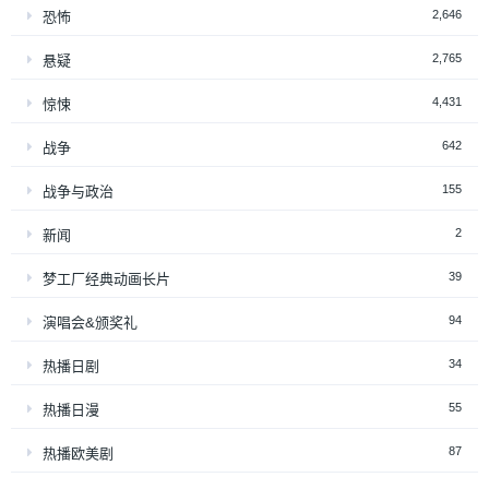
2,646
恐怖
2,765
悬疑
4,431
惊悚
642
战争
155
战争与政治
2
新闻
39
梦工厂经典动画长片
94
演唱会&颁奖礼
34
热播日剧
55
热播日漫
87
热播欧美剧