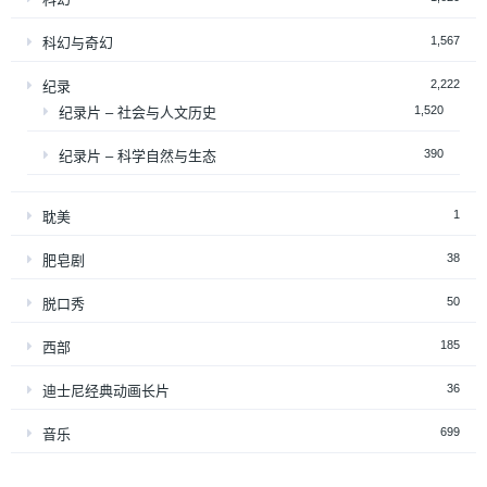
1,567
科幻与奇幻
2,222
纪录
1,520
纪录片 – 社会与人文历史
390
纪录片 – 科学自然与生态
1
耽美
38
肥皂剧
50
脱口秀
185
西部
36
迪士尼经典动画长片
699
音乐