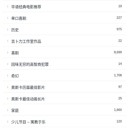
19
华语经典电影推荐
227
单口喜剧
975
历史
22
吉卜力工作室作品
8,699
喜剧
14
回味无穷的高智商犯罪
1,708
奇幻
97
奥斯卡历届最佳影片
25
奥斯卡最佳动画长片
1,660
家庭
120
少儿节目 – 寓教于乐