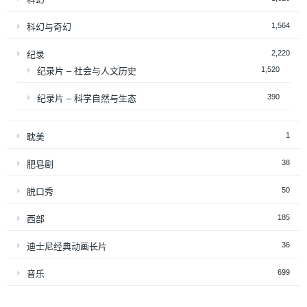
1,564
科幻与奇幻
2,220
纪录
1,520
纪录片 – 社会与人文历史
390
纪录片 – 科学自然与生态
1
耽美
38
肥皂剧
50
脱口秀
185
西部
36
迪士尼经典动画长片
699
音乐