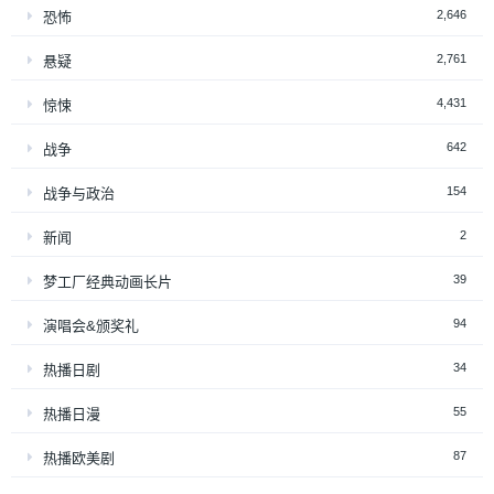
2,646
恐怖
2,761
悬疑
4,431
惊悚
642
战争
154
战争与政治
2
新闻
39
梦工厂经典动画长片
94
演唱会&颁奖礼
34
热播日剧
55
热播日漫
87
热播欧美剧