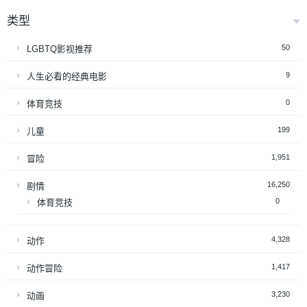
类型
50
LGBTQ影视推荐
9
人生必看的经典电影
0
体育竞技
199
儿童
1,951
冒险
16,250
剧情
0
体育竞技
4,328
动作
1,417
动作冒险
3,230
动画