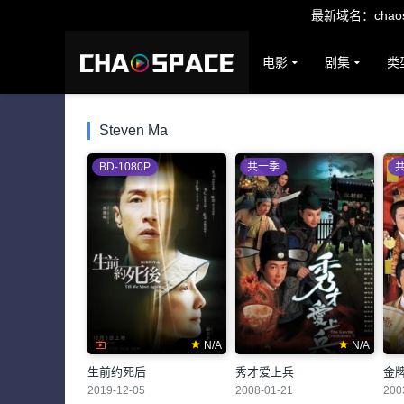
最新域名：chaosp
电影
剧集
类
Steven Ma
BD-1080P
共一季
N/A
N/A
生前约死后
秀才爱上兵
金
2019-12-05
2008-01-21
200