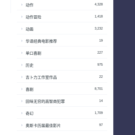
4,328
动作
1,418
动作冒险
3,232
动画
19
华语经典电影推荐
227
单口喜剧
975
历史
22
吉卜力工作室作品
8,701
喜剧
14
回味无穷的高智商犯罪
1,709
奇幻
97
奥斯卡历届最佳影片