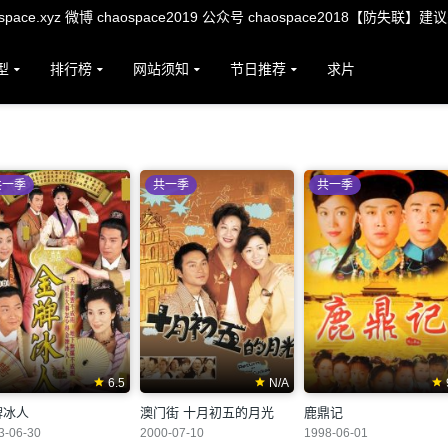
ace.xyz 微博 chaospace2019 公众号 chaospace2018【防失联】建
型
排行榜
网站须知
节日推荐
求片
共一季
共一季
共一季
6.5
N/A
牌冰人
澳门街 十月初五的月光
鹿鼎记
3-06-30
2000-07-10
1998-06-01