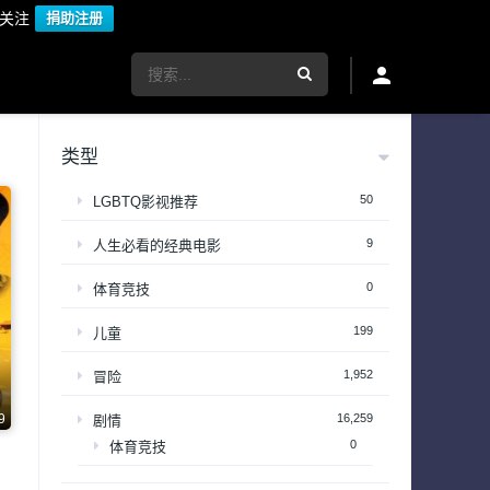
议关注
捐助注册
类型
50
LGBTQ影视推荐
9
人生必看的经典电影
0
体育竞技
199
儿童
1,952
冒险
9
16,259
剧情
0
体育竞技