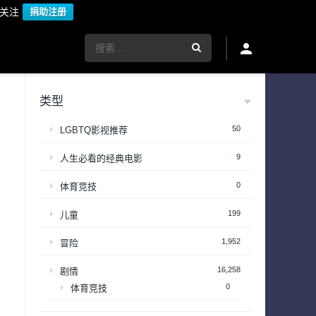
议关注
捐助注册
类型
50
LGBTQ影视推荐
9
人生必看的经典电影
0
体育竞技
199
儿童
1,952
冒险
16,258
剧情
0
体育竞技