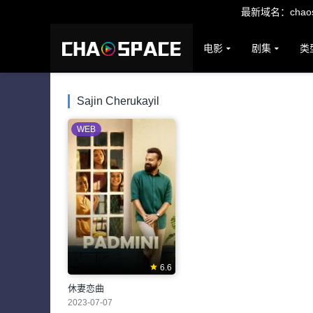
最新域名：chaosp
电影
剧集
类
Sajin Cherukayil
WEB
6.6
休妻恋曲
2023-07-07