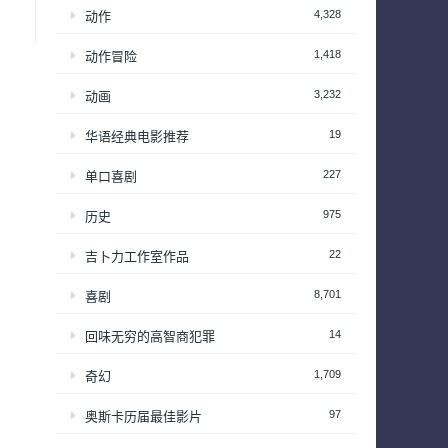
4,328
动作
1,418
动作冒险
3,232
动画
19
华语经典电影推荐
227
单口喜剧
975
历史
22
吉卜力工作室作品
8,701
喜剧
14
回味无穷的高智商犯罪
1,709
奇幻
97
奥斯卡历届最佳影片