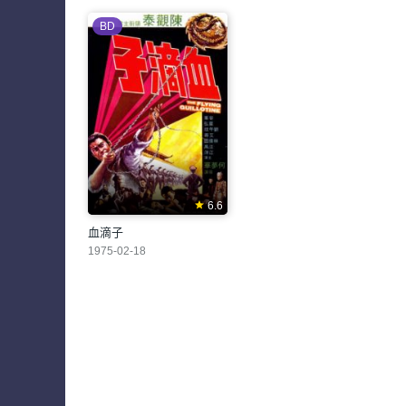
BD
6.6
血滴子
1975-02-18