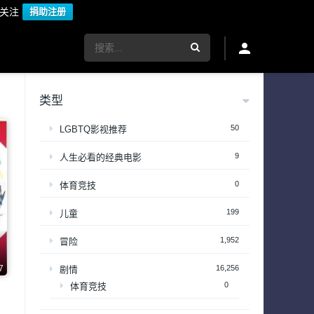
议关注
捐助注册
类型
50
LGBTQ影视推荐
9
人生必看的经典电影
0
体育竞技
199
儿童
1,952
冒险
7
16,256
剧情
0
体育竞技