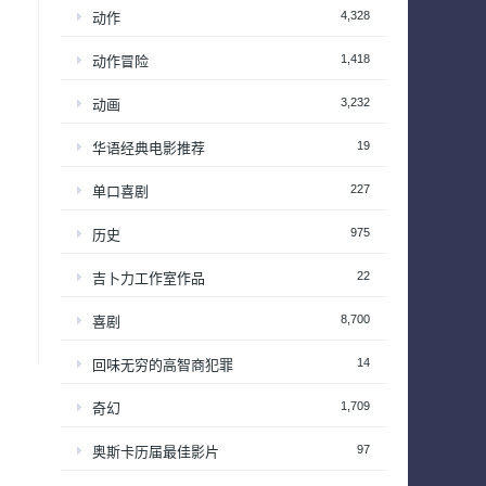
4,328
动作
1,418
动作冒险
3,232
动画
19
华语经典电影推荐
227
单口喜剧
975
历史
22
吉卜力工作室作品
8,700
喜剧
14
回味无穷的高智商犯罪
1,709
奇幻
97
奥斯卡历届最佳影片