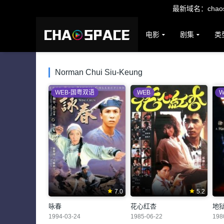
最新域名：chaosp
电影
剧集
类
Norman Chui Siu-Keung
WEB-国粤双语
WEB
W
7.0
5.2
咏春
花心红杏
地
1994-03-24
1985-06-22
198