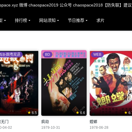
ace.xyz 微博 chaospace2019 公众号 chaospace2018【防失联】建
型
排行榜
网站须知
节日推荐
求片
EB-国粤双语
BD
WEB
6.5
6.6
6.
狱无门
疯劫
螳螂
0-04-02
1979-10-31
1978-06-28