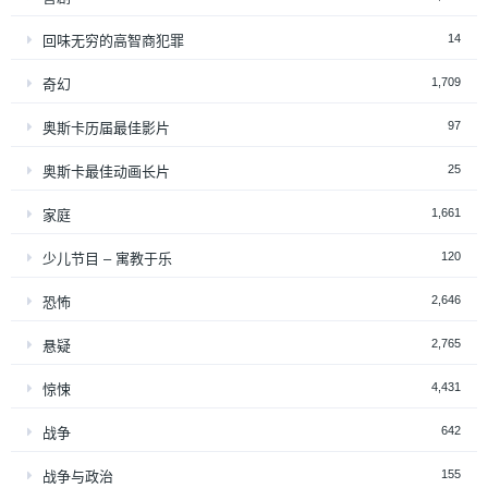
14
回味无穷的高智商犯罪
1,709
奇幻
97
奥斯卡历届最佳影片
25
奥斯卡最佳动画长片
1,661
家庭
120
少儿节目 – 寓教于乐
2,646
恐怖
2,765
悬疑
4,431
惊悚
642
战争
155
战争与政治