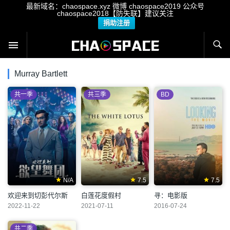
最新域名：chaospace.xyz 微博 chaospace2019 公众号
chaospace2018【防失联】建议关注
捐助注册
Murray Bartlett
共一季
共三季
BD
N/A
7.5
7.5
欢迎来到切彭代尔斯
白莲花度假村
寻：电影版
2022-11-22
2021-07-11
2016-07-24
共二季