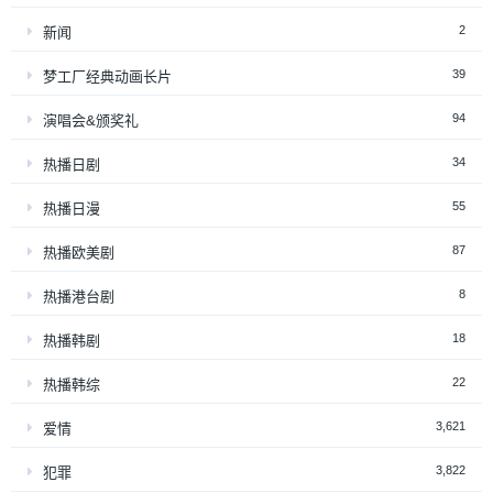
2
新闻
39
梦工厂经典动画长片
94
演唱会&颁奖礼
34
热播日剧
55
热播日漫
87
热播欧美剧
8
热播港台剧
18
热播韩剧
22
热播韩综
3,621
爱情
3,822
犯罪