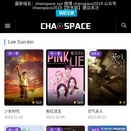
最新域名：chaospace.xyz 微博 chaospace2019 公众号
chaospace2018【防失联】建议关注
捐助注册
Lee Sun-bin
共一季
共一季
WEB
N/A
N/A
4
少年时代
粉红谎言
空气杀人
2023-11-24
2022-10-05
2022-04-22
共一季
共二季
WEB