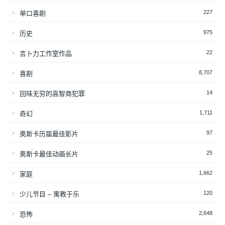
227
单口喜剧
975
历史
22
吉卜力工作室作品
8,707
喜剧
14
回味无穷的高智商犯罪
1,711
奇幻
97
奥斯卡历届最佳影片
25
奥斯卡最佳动画长片
1,662
家庭
120
少儿节目 – 寓教于乐
2,648
恐怖