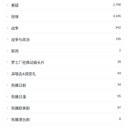
2,766
悬疑
4,435
惊悚
642
战争
155
战争与政治
2
新闻
39
梦工厂经典动画长片
94
演唱会&颁奖礼
34
热播日剧
55
热播日漫
87
热播欧美剧
8
热播港台剧