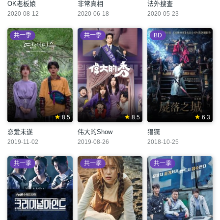
OK老板娘
非常真相
法外搜查
2020-08-12
2020-06-18
2020-05-23
共一季
共一季
BD
8.5
8.5
6.3
恋爱未遂
伟大的Show
猖獗
2019-11-02
2019-08-26
2018-10-25
共一季
共一季
共一季