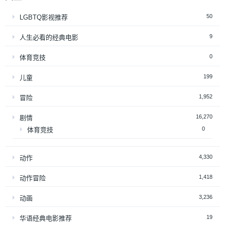
50
LGBTQ影视推荐
9
人生必看的经典电影
0
体育竞技
199
儿童
1,952
冒险
16,270
剧情
0
体育竞技
4,330
动作
1,418
动作冒险
3,236
动画
19
华语经典电影推荐