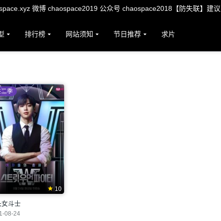
ace.xyz 微博 chaospace2019 公众号 chaospace2018【防失联】建
型
排行榜
网站须知
节日推荐
求片
共二季
10
头女斗士
1-08-24