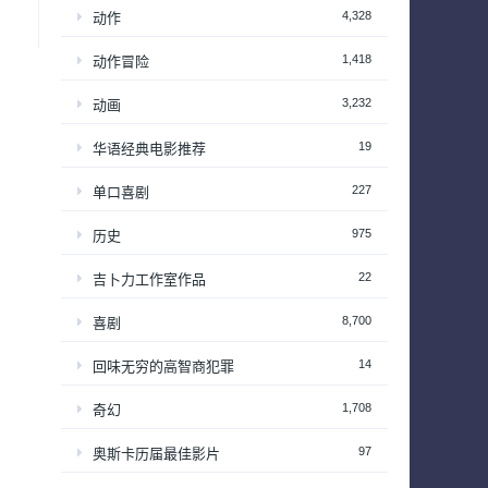
4,328
动作
1,418
动作冒险
3,232
动画
19
华语经典电影推荐
227
单口喜剧
975
历史
22
吉卜力工作室作品
8,700
喜剧
14
回味无穷的高智商犯罪
1,708
奇幻
97
奥斯卡历届最佳影片