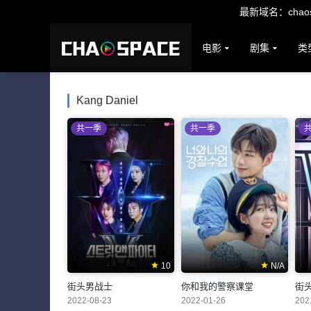
最新域名：chaosp
电影
剧集
类
Kang Daniel
共一季
共一季
10
N/A
街头男战士
你和我的警察课堂
街
2022-08-23
2022-01-26
202