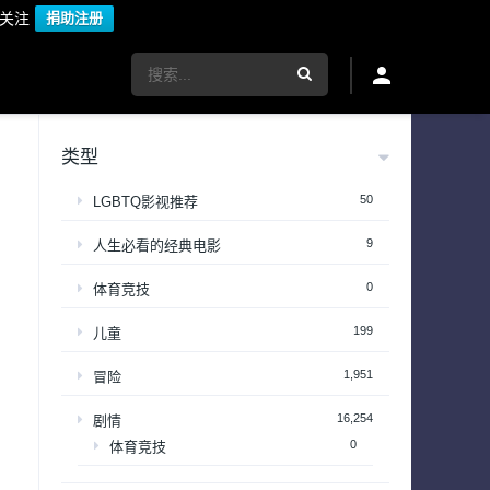
议关注
捐助注册
类型
50
LGBTQ影视推荐
9
人生必看的经典电影
0
体育竞技
199
儿童
1,951
冒险
16,254
剧情
0
体育竞技