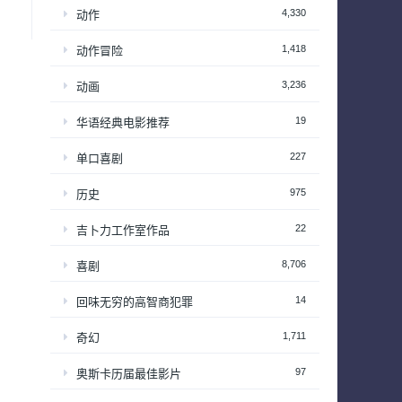
4,330
动作
1,418
动作冒险
3,236
动画
19
华语经典电影推荐
227
单口喜剧
975
历史
22
吉卜力工作室作品
8,706
喜剧
14
回味无穷的高智商犯罪
1,711
奇幻
97
奥斯卡历届最佳影片