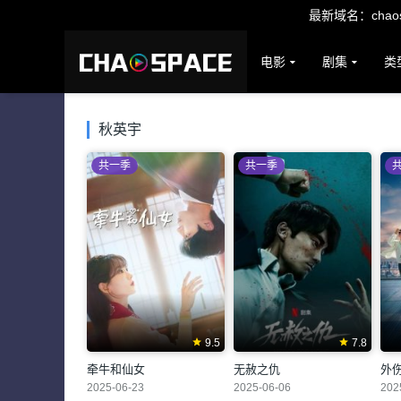
最新域名：chaosp
电影
剧集
类
秋英宇
共一季
共一季
9.5
7.8
牵牛和仙女
无赦之仇
外
2025-06-23
2025-06-06
202