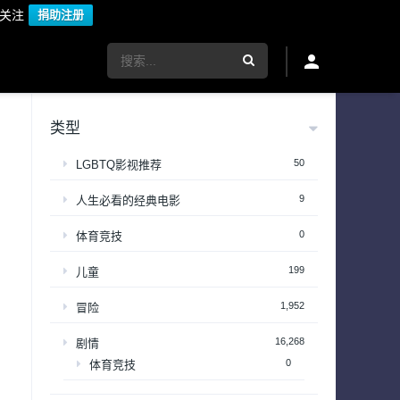
议关注
捐助注册
类型
50
LGBTQ影视推荐
9
人生必看的经典电影
0
体育竞技
199
儿童
1,952
冒险
16,268
剧情
0
体育竞技