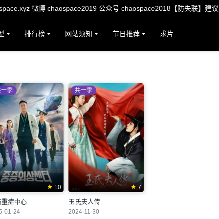
ace.xyz 微博 chaospace2019 公众号 chaospace2018【防失联】建
型
排行榜
网站须知
节日推荐
求片
共一季
共一季
10
7
伤重症中心
玉氏夫人传
5-01-24
2024-11-30