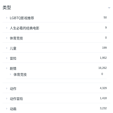
类型
50
LGBTQ影视推荐
9
人生必看的经典电影
0
体育竞技
199
儿童
1,952
冒险
16,262
剧情
0
体育竞技
4,329
动作
1,418
动作冒险
3,232
动画