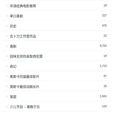
19
华语经典电影推荐
227
单口喜剧
975
历史
22
吉卜力工作室作品
8,702
喜剧
14
回味无穷的高智商犯罪
1,710
奇幻
97
奥斯卡历届最佳影片
25
奥斯卡最佳动画长片
1,661
家庭
120
少儿节目 – 寓教于乐