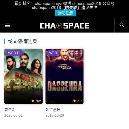
最新域名：chaospace.xyz 微博 chaospace2019 公众号
chaospace2018【防失联】建议关注
捐助注册
戈文德·南迪奥
WEB-DL
WEB
N/A
3.7
袭击2
死亡忌日
2025-05-01
2018-10-26