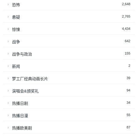
2,648
恐怖
2,765
悬疑
4,434
惊悚
642
战争
155
战争与政治
2
新闻
39
梦工厂经典动画长片
94
演唱会&颁奖礼
34
热播日剧
55
热播日漫
87
热播欧美剧