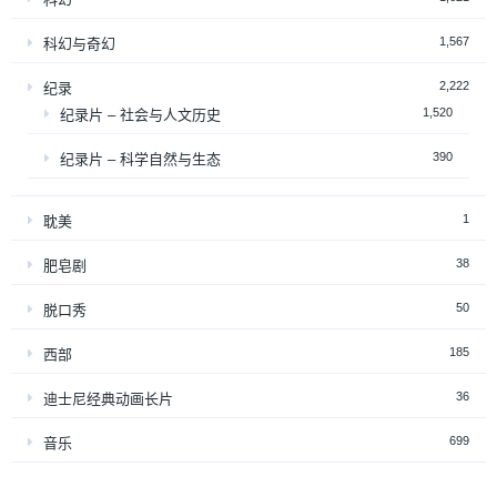
1,567
科幻与奇幻
2,222
纪录
1,520
纪录片 – 社会与人文历史
390
纪录片 – 科学自然与生态
1
耽美
38
肥皂剧
50
脱口秀
185
西部
36
迪士尼经典动画长片
699
音乐