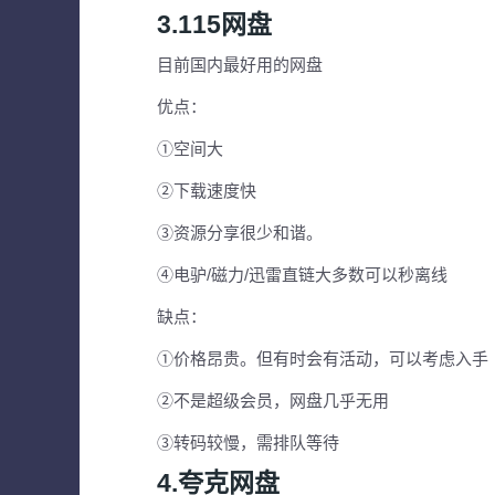
3.115网盘
目前国内最好用的网盘
优点：
①空间大
②下载速度快
③资源分享很少和谐。
④电驴/磁力/迅雷直链大多数可以秒离线
缺点：
①价格昂贵。但有时会有活动，可以考虑入手
②不是超级会员，网盘几乎无用
③转码较慢，需排队等待
4.夸克网盘