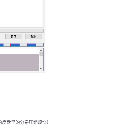
的度盘里的分卷压缩烦恼）