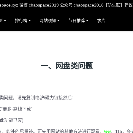
ace.xyz 微博 chaospace2019 公众号 chaospace2018【防失联】建
型
排行榜
网站须知
节日推荐
求片
一、网盘类问题
类问题，请先复制电驴/磁力链接然后：
“更多-离线下载”
此功能已废)
留言。能补的尽量补。可先用网站的其他方法进行观看，
UC
，115，夸