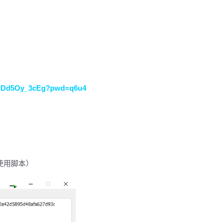
3sJDd5Oy_3cEg?pwd=q6u4
。
使用脚本）