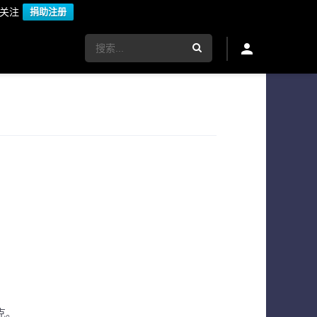
议关注
捐助注册
克。