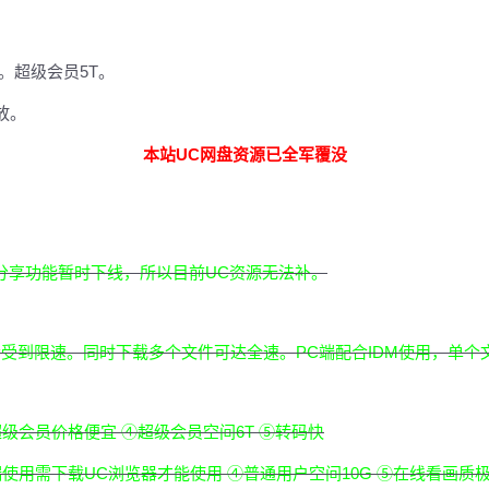
。超级会员5T。
放。
本站UC网盘资源已全军覆没
分享功能暂时下线，所以目前UC资源无法补。
受到限速。同时下载多个文件可达全速。PC端配合IDM使用，单个
级会员价格便宜 ④超级会员空间6T ⑤转码快
端使用需下载UC浏览器才能使用 ④普通用户空间10G ⑤在线看画