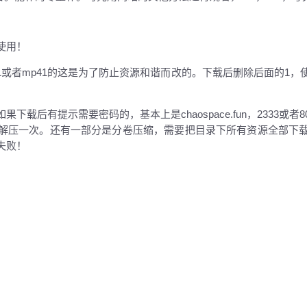
使用！
1或者mp41的这是为了防止资源和谐而改的。下载后删除后面的1
载后有提示需要密码的，基本上是chaospace.fun，2333或
解压一次。还有一部分是分卷压缩，需要把目录下所有资源全部下
失败！