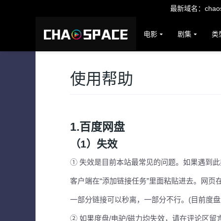
最新域名：chaosp
电影
剧集
类
使用帮助
1.百度网盘
（1）失效
① 失效是目前本站最常见的问题。如果遇到此
客户端在“添加链接任务”里面粘贴进去。网页在
一部分链接可以秒离，一部分不行。(目前度盘
② 如果度盘/电驴/磁力均失效，请在评论区