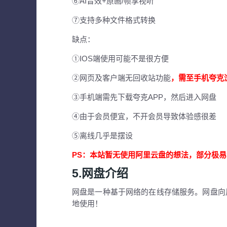
⑥AI音效+原画/帧享视听
⑦支持多种文件格式转换
缺点：
①IOS端使用可能不是很方便
②网页及客户端无回收站功能
，需至手机夸克
③手机端需先下载夸克APP，然后进入网盘
④由于会员便宜，不开会员导致体验感很差
⑤离线几乎是摆设
PS：本站暂无使用阿里云盘的想法，部分极
5.网盘介绍
网盘是一种基于网络的在线存储服务。网盘向
地使用！