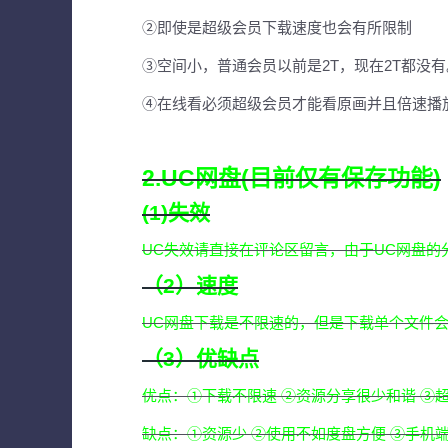
②即使是超级会员下载速度也会有所限制
③空间小，普通会员以前是2T，现在2T都没有
④在线看必须超级会员才能看原画并且倍速播
2.UC网盘(目前仅有保存功能)
(1)失效
UC失效请直接在评论区留言，由于UC网盘的
（2）速度
UC网盘下载是不限速的，但是下载单个文件会
（3）优缺点
优点：①下载不限速 ②资源分享很少和谐 ③超
缺点：①资源少 ②使用不如度盘方便 ③手机